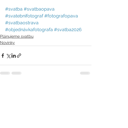
#svatba
#svatbaopava
#svatebnifotograf
#fotografopava
#svatbaostrava
#objednávkafotografa
#svatba2026
Plánujeme svatbu
Novinky
Zobrazit vše
Nejnovější příspěvky