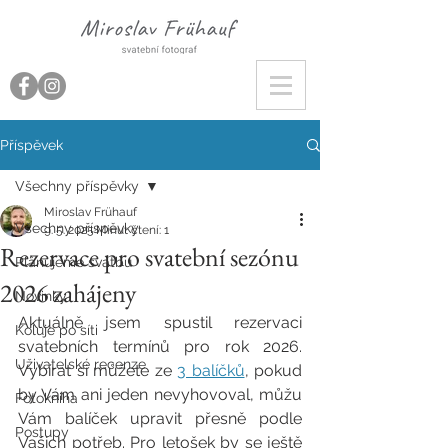
Příspěvek
Všechny příspěvky
Miroslav Frühauf
Všechny příspěvky
9. 5. 2025
Minut čtení: 1
Rezervace pro svatební sezónu
Plánujeme svatbu
2026 zahájeny
Novinky
Aktuálně jsem spustil rezervaci 
Koluje po síti
svatebních termínů pro rok 2026. 
Uživatelské recenze
Vybírat si můžete ze 
3 balíčků
, pokud 
by Vám ani jeden nevyhovoval, můžu 
Fotokniha
Vám balíček upravit přesně podle 
Postupy
Vašich potřeb. Pro letošek by se ještě 