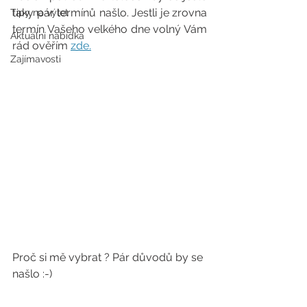
taky pár termínů našlo. Jestli je zrovna 
Tipy na výlet
termín Vašeho velkého dne volný Vám 
Aktuální nabídka
rád ověřím 
zde.
Zajímavosti
Proč si mě vybrat ? Pár důvodů by se 
našlo :-) 