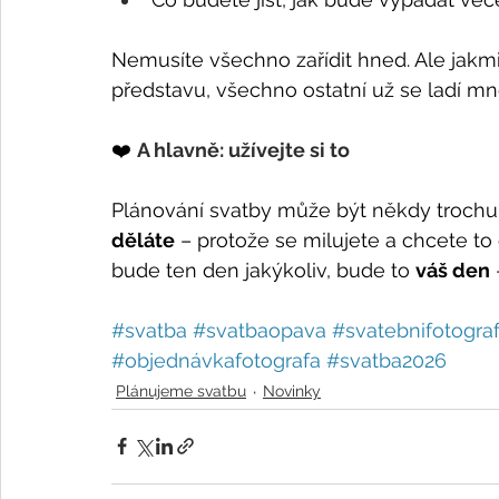
Nemusíte všechno zařídit hned. Ale jakmi
představu, všechno ostatní už se ladí m
❤️ 
A hlavně: užívejte si to
Plánování svatby může být někdy trochu 
děláte
 – protože se milujete a chcete to os
bude ten den jakýkoliv, bude to 
váš den
#svatba
#svatbaopava
#svatebnifotogra
#objednávkafotografa
#svatba2026
Plánujeme svatbu
Novinky