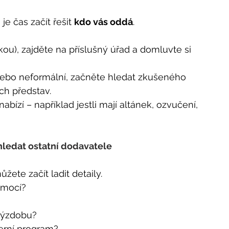
 čas začít řešit 
kdo vás oddá
.
kou), zajděte na příslušný úřad a domluvte si 
ebo neformální, začněte hledat zkušeného 
ch představ.
bízí – například jestli mají altánek, ozvučení, 
 hledat ostatní dodavatele
žete začít ladit detaily.
omocí?
výzdobu?
černí program?