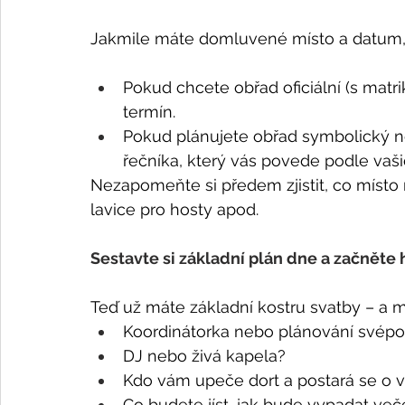
Jakmile máte domluvené místo a datum, je
Pokud chcete obřad oficiální (s matri
termín.
Pokud plánujete obřad symbolický n
řečníka, který vás povede podle vaši
Nezapomeňte si předem zjistit, co místo na
lavice pro hosty apod.
Sestavte si základní plán dne a začněte
Teď už máte základní kostru svatby – a mů
Koordinátorka nebo plánování svép
DJ nebo živá kapela?
Kdo vám upeče dort a postará se o 
Co budete jíst, jak bude vypadat ve