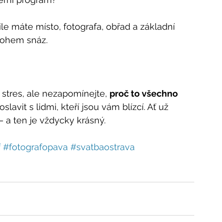
le máte místo, fotografa, obřad a základní 
nohem snáz.
stres, ale nezapomínejte, 
proč to všechno 
lavit s lidmi, kteří jsou vám blízcí. Ať už 
 – a ten je vždycky krásný.
f
#fotografopava
#svatbaostrava