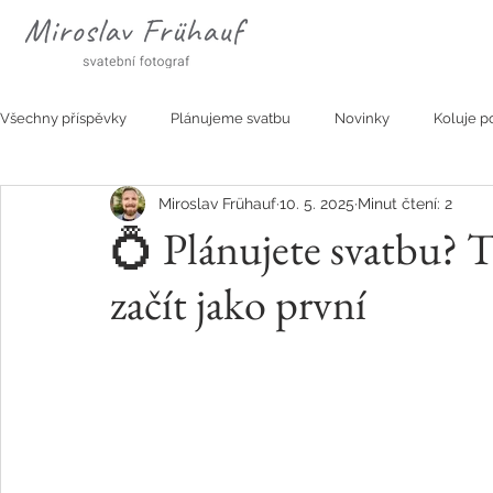
Všechny příspěvky
Plánujeme svatbu
Novinky
Koluje po
Miroslav Frühauf
10. 5. 2025
Minut čtení: 2
Tipy na výlet
Aktuální nabídka
Zajímavosti
💍 Plánujete svatbu? T
začít jako první