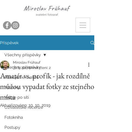
Příspěvek
Všechny příspěvky
Miroslav Frühauf
Všechny příspěvky
31. 8. 2017
Minut čtení: 2
Amatér vs. profík - jak rozdílně
Plánujeme svatbu
můžou vypadat fotky ze stejného
Novinky
místa
Koluje po síti
Aktualizováno:
10. 10. 2019
Uživatelské recenze
Fotokniha
Postupy