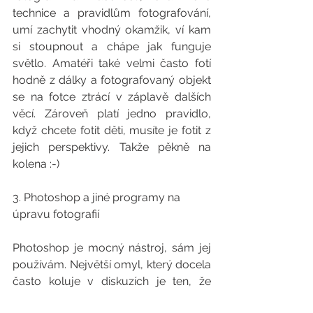
technice a pravidlům fotografování, 
umí zachytit vhodný okamžik, ví kam 
si stoupnout a chápe jak funguje 
světlo. Amatéři také velmi často fotí 
hodně z dálky a fotografovaný objekt 
se na fotce ztrácí v záplavě dalších 
věcí. Zároveň platí jedno pravidlo, 
když chcete fotit děti, musíte je fotit z 
jejich perspektivy. Takže pěkně na 
kolena :-)
3. Photoshop a jiné programy na 
úpravu fotografií
Photoshop je mocný nástroj, sám jej 
používám. Největší omyl, který docela 
často koluje v diskuzích je ten, že 
Photoshop Vám vytvoří skvělou fotku. 