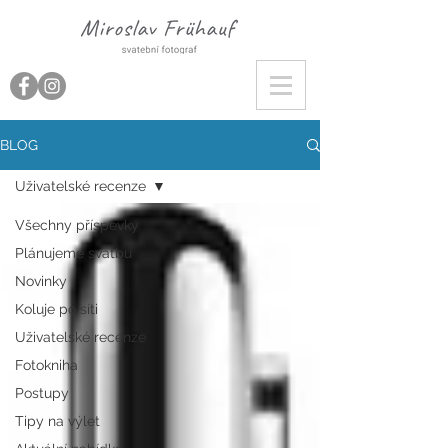
BLOG
Uživatelské recenze
Všechny příspěvky
Plánujeme svatbu
Novinky
Koluje po síti
Uživatelské recenze
Fotokniha
Postupy
Tipy na výlet